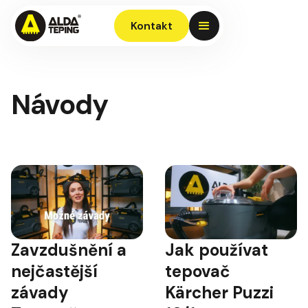
Kontakt
Návody
Jak používat
Zavzdušnění a
Přehrát video
Přehrát video
tepovač
nejčastější
Kärcher Puzzi
závady