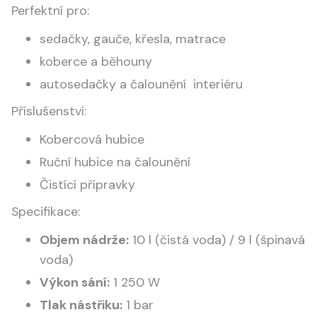
Perfektní pro:
sedačky, gauče, křesla, matrace
koberce a běhouny
autosedačky a čalounění interiéru
Příslušenství:
Kobercová hubice
Ruční hubice na čalounění
Čistící přípravky
Specifikace:
Objem nádrže:
10 l (čistá voda) / 9 l (špinavá
voda)
Výkon sání:
1 250 W
Tlak nástřiku:
1 bar