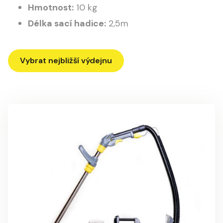
Hmotnost:
10 kg
Délka sací hadice:
2,5m
Vybrat nejbližší výdejnu