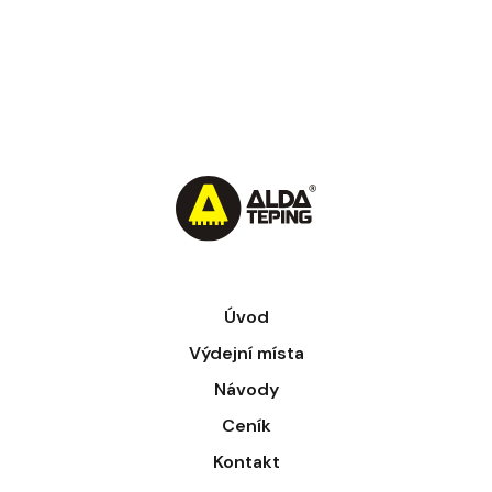
od 7:00 do 23:00 a rádi vám poradíme, aby
čištění proběhlo hladce.
Úvod
Výdejní místa
Návody
Ceník
Kontakt