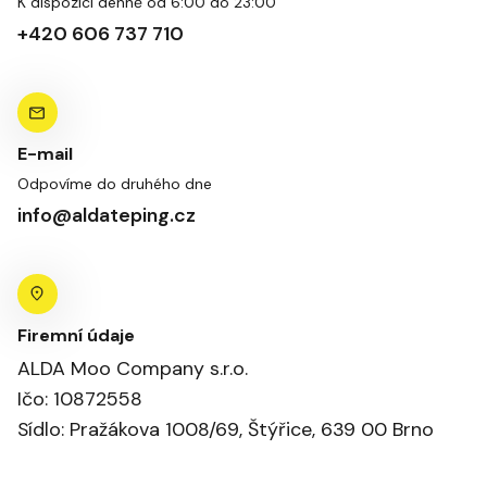
K dispozici denně od 6:00 do 23:00
+420 606 737 710
E-mail
Odpovíme do druhého dne
info@aldateping.cz
Firemní údaje
ALDA Moo Company s.r.o.
Ičo: 10872558
Sídlo: Pražákova 1008/69, Štýřice, 639 00 Brno